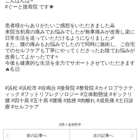
こんばんは⭐️
#ぐーと接骨院 です🍀
患者様からありがたいご感想をいただきました🙇
来院当初肩の痛みでお悩みでしたが無事痛みが改善し楽に
日常生活を送っていただけるようになりました🎉
また、腰の痛みもお悩みでしたので同時に施術し、ご自宅
でのセルフケアも丁寧にやってくださったお陰でお悩みが
改善してよかったです⭐️
今後も健康的な生活を全力でサポートさせていただきます
🔥💪🏻
#浜松 #浜松市 #佐鳴台 #接骨院 #整骨院 #カイロプラクテ
ィック #フットリフレクソロジー #立体動態波 #ギックリ
腰 #四十肩 #五十肩 #腰痛 #捻挫 #肉離れ #成長痛 #土日診
療 #セルフケア
3件 / 全9件中
前の記事へ
次の記事へ